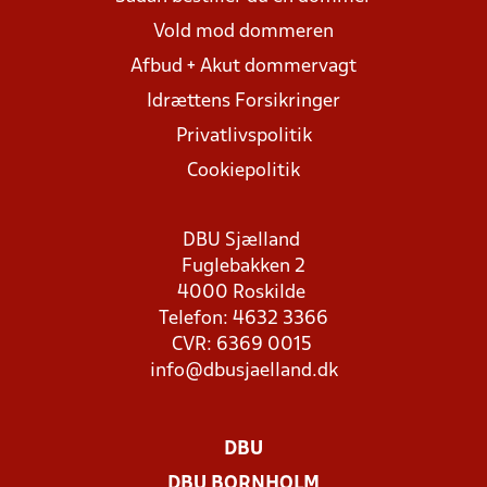
Vold mod dommeren
Afbud + Akut dommervagt
Idrættens Forsikringer
Privatlivspolitik
Cookiepolitik
DBU Sjælland
Fuglebakken 2
4000 Roskilde
Telefon: 4632 3366
CVR: 6369 0015
info@dbusjaelland.dk
DBU
DBU BORNHOLM