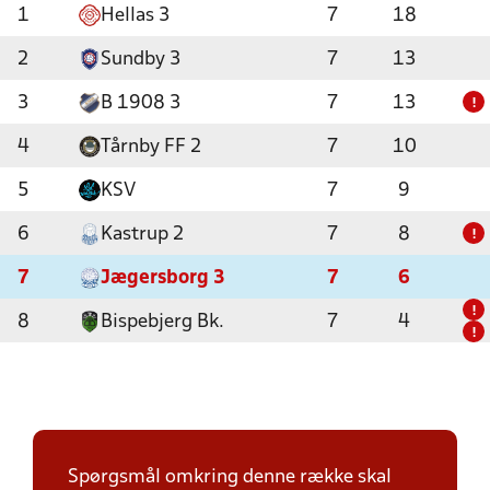
1
Hellas 3
7
18
2
Sundby 3
7
13
3
B 1908 3
7
13
!
4
Tårnby FF 2
7
10
5
KSV
7
9
6
Kastrup 2
7
8
!
7
Jægersborg 3
7
6
!
8
Bispebjerg Bk.
7
4
!
Spørgsmål omkring denne række skal