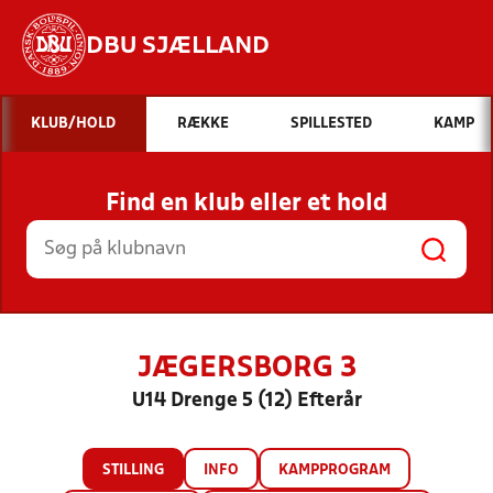
DBU SJÆLLAND
Hvad vil du søge efter?
KLUB/HOLD
RÆKKE
SPILLESTED
KAMP
INDHOLD OG NYHEDER
Find en klub eller et hold
STILLINGER, RESULTATER, KLUBBER OG
HOLD
JÆGERSBORG 3
U14 Drenge 5 (12) Efterår
STILLING
INFO
KAMPPROGRAM