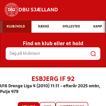
DBU SJÆLLAND
Hvad vil du søge efter?
KLUB/HOLD
RÆKKE
SPILLESTED
KAMP
INDHOLD OG NYHEDER
Find en klub eller et hold
STILLINGER, RESULTATER, KLUBBER OG
HOLD
ESBJERG IF 92
U16 Drenge Liga 4 (2010) 11:11 - efterår 2025 ombr,
Pulje 479