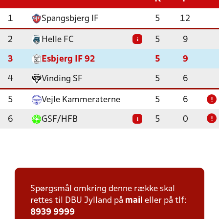
1
Spangsbjerg IF
5
12
2
Helle FC
5
9
i
3
Esbjerg IF 92
5
9
4
Vinding SF
5
6
5
Vejle Kammeraterne
5
6
!
6
GSF/HFB
5
0
i
!
Spørgsmål omkring denne række skal
rettes til DBU Jylland på
mail
eller på tlf:
8939 9999