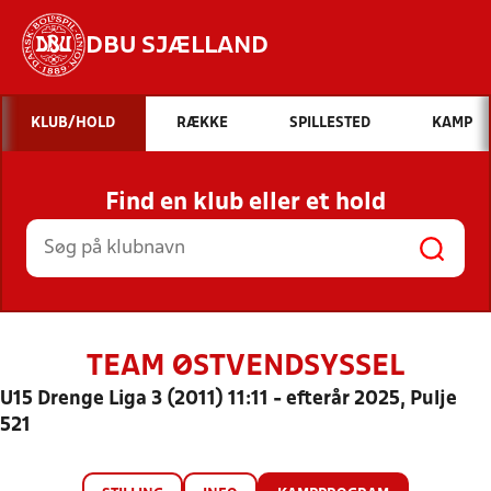
DBU SJÆLLAND
Hvad vil du søge efter?
KLUB/HOLD
RÆKKE
SPILLESTED
KAMP
INDHOLD OG NYHEDER
Find en klub eller et hold
STILLINGER, RESULTATER, KLUBBER OG
HOLD
TEAM ØSTVENDSYSSEL
U15 Drenge Liga 3 (2011) 11:11 - efterår 2025, Pulje
521