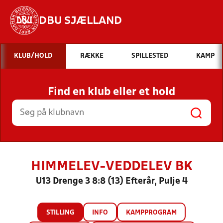
DBU SJÆLLAND
Hvad vil du søge efter?
KLUB/HOLD
RÆKKE
SPILLESTED
KAMP
INDHOLD OG NYHEDER
Find en klub eller et hold
STILLINGER, RESULTATER, KLUBBER OG
HOLD
HIMMELEV-VEDDELEV BK
U13 Drenge 3 8:8 (13) Efterår, Pulje 4
STILLING
INFO
KAMPPROGRAM