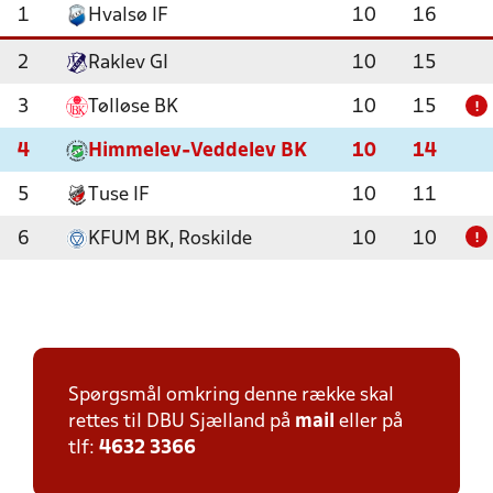
1
Hvalsø IF
10
16
2
Raklev GI
10
15
3
Tølløse BK
10
15
!
4
Himmelev-Veddelev BK
10
14
5
Tuse IF
10
11
6
KFUM BK, Roskilde
10
10
!
Spørgsmål omkring denne række skal
rettes til DBU Sjælland på
mail
eller på
tlf:
4632 3366