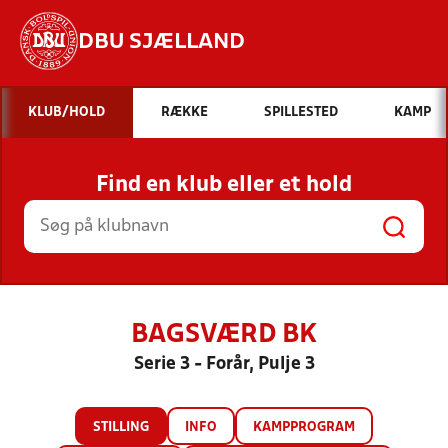
DBU SJÆLLAND
Hvad vil du søge efter?
KLUB/HOLD
RÆKKE
SPILLESTED
KAMP
INDHOLD OG NYHEDER
Find en klub eller et hold
STILLINGER, RESULTATER, KLUBBER OG
HOLD
BAGSVÆRD BK
Serie 3 - Forår, Pulje 3
STILLING
INFO
KAMPPROGRAM