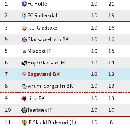
1
FC Holte
10
21
2
FC Rudersdal
10
19
3
F.C. Gladsaxe
10
16
4
Gladsaxe-Hero BK
10
16
5
Mladost IF
10
15
6
Høje Gladsaxe IF
10
14
7
Bagsværd BK
10
13
8
Virum-Sorgenfri BK
10
13
9
Liria FK
10
13
10
Taarbæk IF
10
10
11
IF Skjold Birkerød (1)
10
8