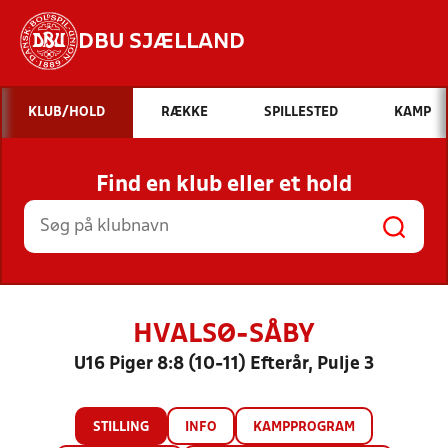
DBU SJÆLLAND
Hvad vil du søge efter?
KLUB/HOLD
RÆKKE
SPILLESTED
KAMP
INDHOLD OG NYHEDER
Find en klub eller et hold
STILLINGER, RESULTATER, KLUBBER OG
HOLD
HVALSØ-SÅBY
U16 Piger 8:8 (10-11) Efterår, Pulje 3
STILLING
INFO
KAMPPROGRAM