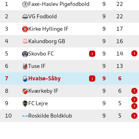
1
Faxe-Haslev Pigefodbold
9
22
2
VG Fodbold
9
22
3
Kirke Hyllinge IF
9
17
4
Kalundborg GB
9
16
5
Skovbo FC
9
14
i
!
6
Tuse IF
9
13
7
Hvalsø-Såby
9
6
i
8
Kværkeby IF
9
6
!
!
9
FC Lejre
9
5
!
10
Roskilde Boldklub
9
5
!