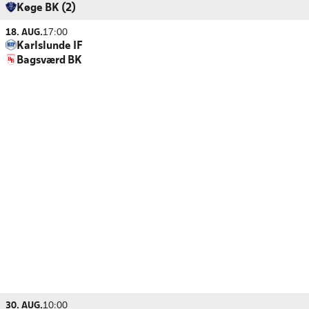
Køge BK (2)
18. AUG.
17:00
Karlslunde IF
Bagsværd BK
30. AUG.
10:00