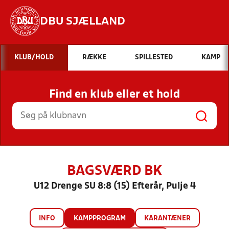
DBU SJÆLLAND
Hvad vil du søge efter?
KLUB/HOLD
RÆKKE
SPILLESTED
KAMP
INDHOLD OG NYHEDER
Find en klub eller et hold
STILLINGER, RESULTATER, KLUBBER OG
HOLD
BAGSVÆRD BK
U12 Drenge SU 8:8 (15) Efterår, Pulje 4
INFO
KAMPPROGRAM
KARANTÆNER