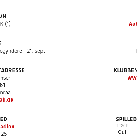
VN
K (1)
Aa
E
egyndere - 21. sept
TADRESSE
KLUBBEN
nnsen
ww
 61
nraa
il.dk
TED
SPILLE
TRØJE
tadion
Gul
 25