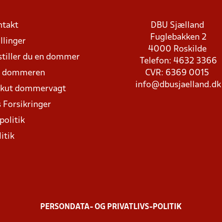
ntakt
DBU Sjælland
Fuglebakken 2
llinger
4000 Roskilde
stiller du en dommer
Telefon: 4632 3366
d dommeren
CVR: 6369 0015
info@dbusjaelland.dk
Akut dommervagt
 Forsikringer
politik
itik
PERSONDATA- OG PRIVATLIVS-POLITIK