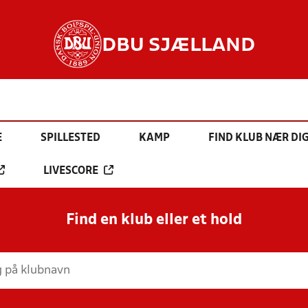
DBU SJÆLLAND
E
SPILLESTED
KAMP
FIND KLUB NÆR DI
LIVESCORE
Find en klub eller et hold