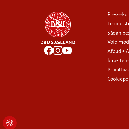
Presseko
Ledige sti
Sådan be
Vold mo
DBU SJÆLLAND
Afbud + 
Idrættens
Privatlivs
Cookiepol