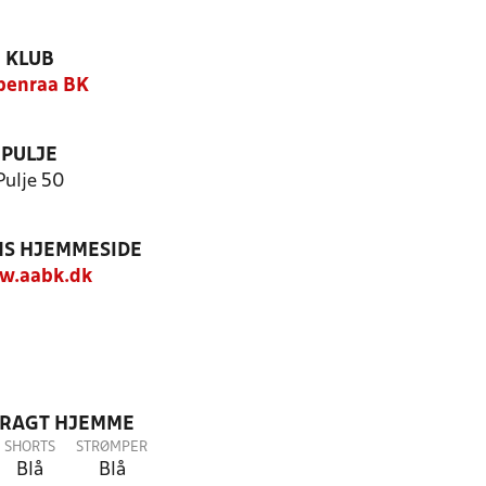
KLUB
benraa BK
PULJE
Pulje 50
S HJEMMESIDE
w.aabk.dk
DRAGT HJEMME
SHORTS
STRØMPER
Blå
Blå