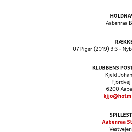
HOLDNA
Aabenraa B
RÆKK
U7 Piger (2019) 3:3 - Nyb
KLUBBENS POS
Kjeld Joha
Fjordvej
6200 Aabe
kjjo@hotma
SPILLES
Aabenraa S
Vestvejen