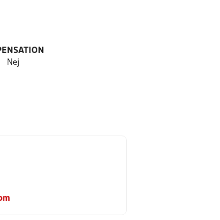
PENSATION
Nej
com