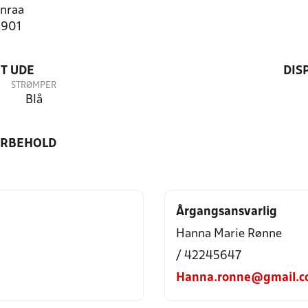
nraa
2901
T UDE
DIS
STRØMPER
Blå
ORBEHOLD
Årgangsansvarlig
Hanna Marie Rønne
/ 42245647
Hanna.ronne@gmail.