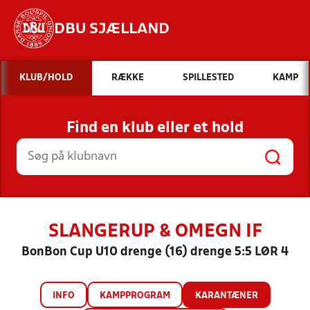
DBU SJÆLLAND
Hvad vil du søge efter?
KLUB/HOLD
RÆKKE
SPILLESTED
KAMP
INDHOLD OG NYHEDER
Find en klub eller et hold
STILLINGER, RESULTATER, KLUBBER OG
HOLD
SLANGERUP & OMEGN IF
BonBon Cup U10 drenge (16) drenge 5:5 LØR 4
INFO
KAMPPROGRAM
KARANTÆNER