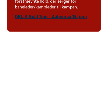
førstnævnte hold, der sørger for
baneleder/kampleder til kampen.
DBU 3-Bold Tour - Aabenraa 15. juni