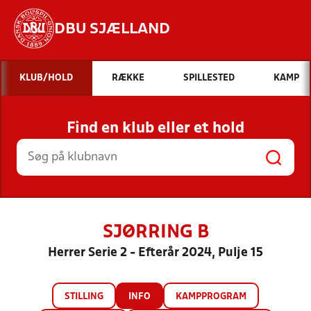
DBU SJÆLLAND
Hvad vil du søge efter?
KLUB/HOLD
RÆKKE
SPILLESTED
KAMP
INDHOLD OG NYHEDER
Find en klub eller et hold
STILLINGER, RESULTATER, KLUBBER OG
HOLD
SJØRRING B
Herrer Serie 2 - Efterår 2024, Pulje 15
STILLING
INFO
KAMPPROGRAM