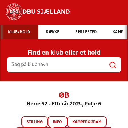
DBU SJÆLLAND
Hvad vil du søge efter?
KLUB/HOLD
RÆKKE
SPILLESTED
KAMP
INDHOLD OG NYHEDER
Find en klub eller et hold
STILLINGER, RESULTATER, KLUBBER OG
HOLD
ØB
Herre S2 - Efterår 2024, Pulje 6
STILLING
INFO
KAMPPROGRAM