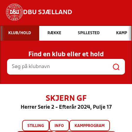
DBU SJÆLLAND
Hvad vil du søge efter?
KLUB/HOLD
RÆKKE
SPILLESTED
KAMP
INDHOLD OG NYHEDER
Find en klub eller et hold
STILLINGER, RESULTATER, KLUBBER OG
HOLD
SKJERN GF
Herrer Serie 2 - Efterår 2024, Pulje 17
STILLING
INFO
KAMPPROGRAM