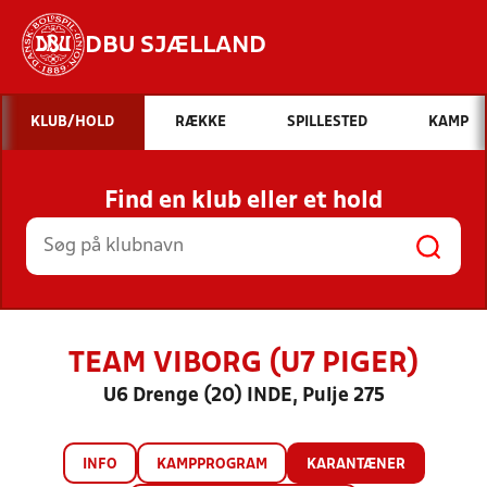
DBU SJÆLLAND
Hvad vil du søge efter?
KLUB/HOLD
RÆKKE
SPILLESTED
KAMP
INDHOLD OG NYHEDER
Find en klub eller et hold
STILLINGER, RESULTATER, KLUBBER OG
HOLD
TEAM VIBORG (U7 PIGER)
U6 Drenge (20) INDE, Pulje 275
INFO
KAMPPROGRAM
KARANTÆNER