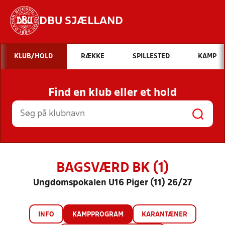
DBU SJÆLLAND
Hvad vil du søge efter?
KLUB/HOLD
RÆKKE
SPILLESTED
KAMP
INDHOLD OG NYHEDER
Find en klub eller et hold
STILLINGER, RESULTATER, KLUBBER OG
HOLD
BAGSVÆRD BK (1)
Ungdomspokalen U16 Piger (11) 26/27
INFO
KAMPPROGRAM
KARANTÆNER