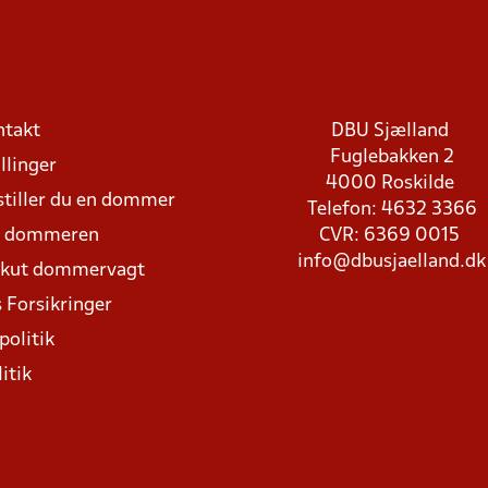
ntakt
DBU Sjælland
Fuglebakken 2
llinger
4000 Roskilde
stiller du en dommer
Telefon: 4632 3366
d dommeren
CVR: 6369 0015
info@dbusjaelland.dk
Akut dommervagt
 Forsikringer
politik
itik