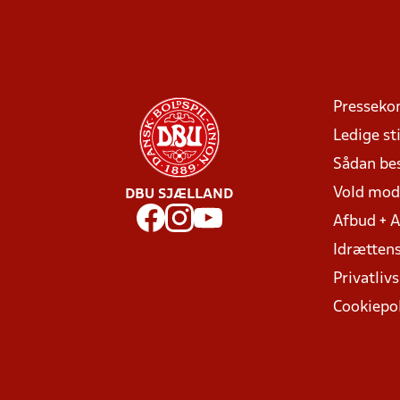
Presseko
Ledige sti
Sådan be
Vold mo
DBU SJÆLLAND
Afbud + 
Idrættens
Privatlivs
Cookiepol