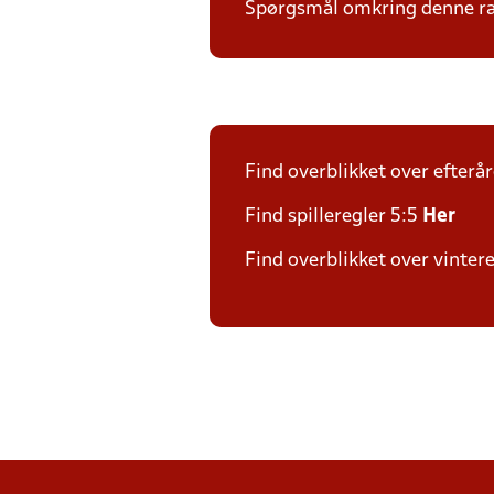
Spørgsmål omkring denne ræk
Find overblikket over efterå
Find spilleregler 5:5
Her
Find overblikket over vinter