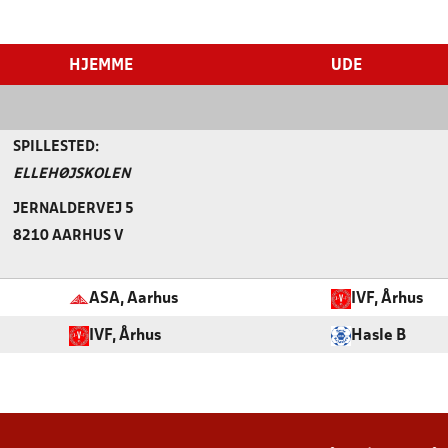
HJEMME
UDE
SPILLESTED:
ELLEHØJSKOLEN
JERNALDERVEJ 5
8210 AARHUS V
ASA, Aarhus
IVF, Århus
IVF, Århus
Hasle B