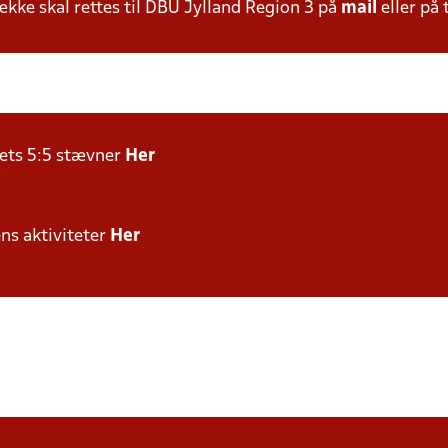
ke skal rettes til DBU Jylland Region 3 på
mail
eller på 
rets 5:5 stævner
Her
ens aktiviteter
Her