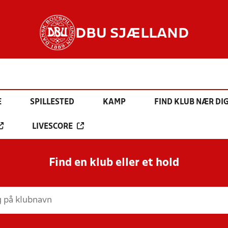
DBU SJÆLLAND
E
SPILLESTED
KAMP
FIND KLUB NÆR DI
LIVESCORE
Find en klub eller et hold