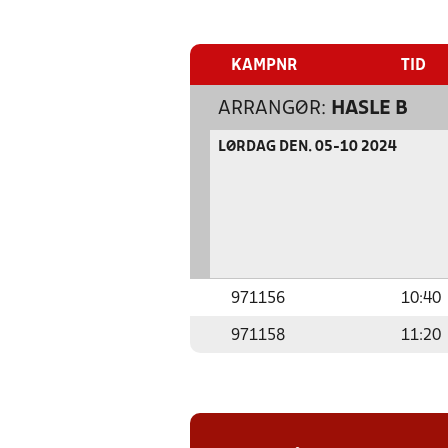
KAMPNR
TID
ARRANGØR:
HASLE B
LØRDAG DEN. 05-10 2024
971156
10:40
971158
11:20