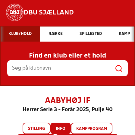
DBU SJÆLLAND
Hvad vil du søge efter?
KLUB/HOLD
RÆKKE
SPILLESTED
KAMP
INDHOLD OG NYHEDER
Find en klub eller et hold
STILLINGER, RESULTATER, KLUBBER OG
HOLD
AABYHØJ IF
Herrer Serie 3 - Forår 2025, Pulje 40
STILLING
INFO
KAMPPROGRAM