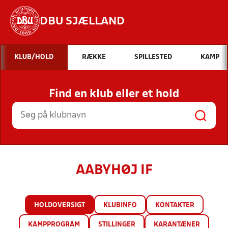
DBU SJÆLLAND
Hvad vil du søge efter?
KLUB/HOLD
RÆKKE
SPILLESTED
KAMP
INDHOLD OG NYHEDER
Find en klub eller et hold
STILLINGER, RESULTATER, KLUBBER OG
HOLD
AABYHØJ IF
HOLDOVERSIGT
KLUBINFO
KONTAKTER
KAMPPROGRAM
STILLINGER
KARANTÆNER