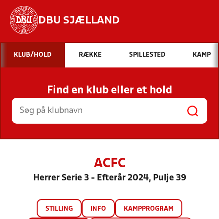
DBU SJÆLLAND
Hvad vil du søge efter?
KLUB/HOLD
RÆKKE
SPILLESTED
KAMP
INDHOLD OG NYHEDER
Find en klub eller et hold
STILLINGER, RESULTATER, KLUBBER OG
HOLD
ACFC
Herrer Serie 3 - Efterår 2024, Pulje 39
STILLING
INFO
KAMPPROGRAM