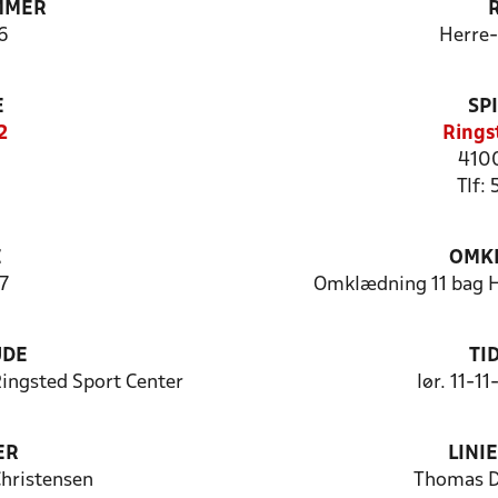
MMER
6
Herre
E
SP
2
Rings
4100
Tlf:
E
OMKL
7
Omklædning 11 bag H
UDE
TI
ingsted Sport Center
lør. 11-1
ER
LINI
hristensen
Thomas D