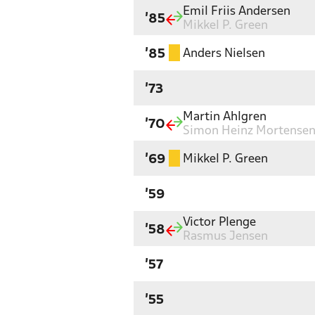
Emil Friis Andersen
'85
Mikkel P. Green
Anders Nielsen
'85
'73
Martin Ahlgren
'70
Simon Heinz Mortense
Mikkel P. Green
'69
'59
Victor Plenge
'58
Rasmus Jensen
'57
'55