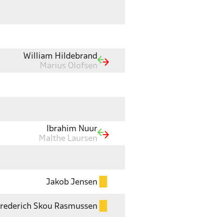
William Hildebrand
Marius Olofsen
Ibrahim Nuur
Malthe Laursen
Jakob Jensen
rederich Skou Rasmussen