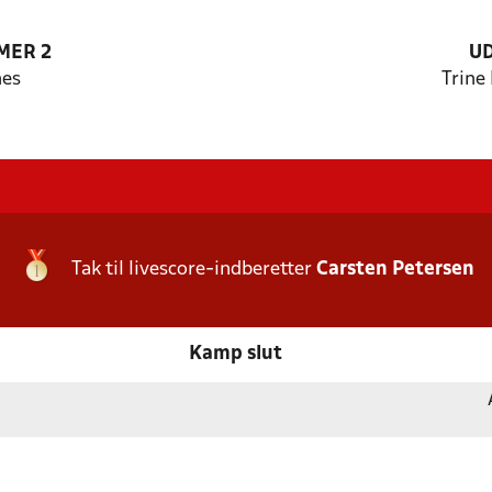
MER 2
U
nes
Trine
Tak til livescore-indberetter
Carsten Petersen
Kamp slut