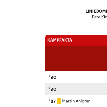
LINIEDOM
Pete Ki
KAMPFAKTA
'90
'90
Martin Ahlgren
'87