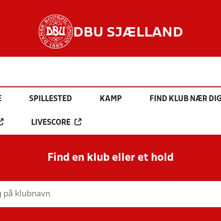
DBU SJÆLLAND
E
SPILLESTED
KAMP
FIND KLUB NÆR DI
LIVESCORE
Find en klub eller et hold