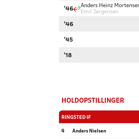
Anders Heinz Mortense
'46
Emil Jørgensen
'46
'45
'18
HOLDOPSTILLINGER
RINGSTED IF
4
Anders Nielsen