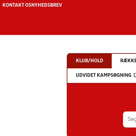
KONTAKT OS
NYHEDSBREV
KLUB/HOLD
RÆKK
UDVIDET KAMPSØGNING