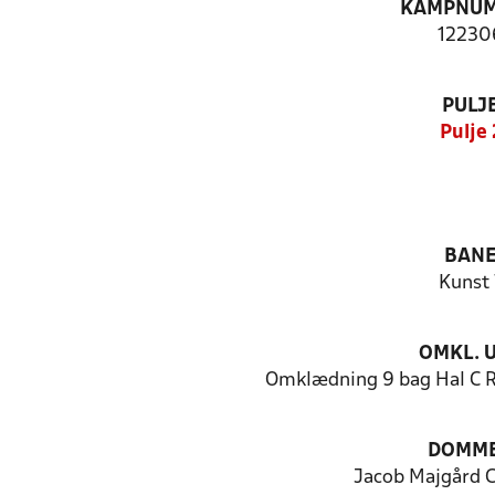
KAMPNU
12230
PULJ
Pulje 
BAN
Kunst 
OMKL. 
Omklædning 9 bag Hal C R
DOMM
Jacob Majgård C