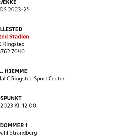
RÆKKE
-DS 2023-24
ILLESTED
ted Stadion
 Ringsted
 5762 7040
. HJEMME
al C Ringsted Sport Center
DSPUNKT
1-2023 Kl. 12:00
EDOMMER 1
ahl Strandberg