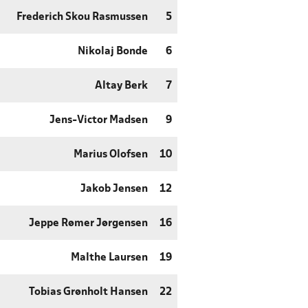
Frederich Skou Rasmussen
5
Nikolaj Bonde
6
Altay Berk
7
Jens-Victor Madsen
9
Marius Olofsen
10
Jakob Jensen
12
Jeppe Rømer Jørgensen
16
Malthe Laursen
19
Tobias Grønholt Hansen
22