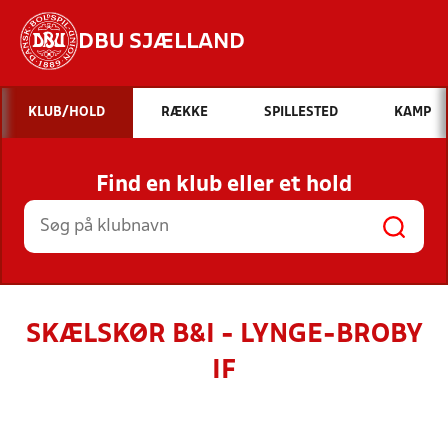
DBU SJÆLLAND
Hvad vil du søge efter?
KLUB/HOLD
RÆKKE
SPILLESTED
KAMP
INDHOLD OG NYHEDER
Find en klub eller et hold
STILLINGER, RESULTATER, KLUBBER OG
HOLD
SKÆLSKØR B&I - LYNGE-BROBY
IF