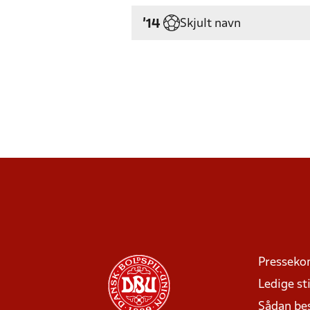
Skjult navn
'14
Presseko
Ledige sti
Sådan be