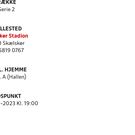
RÆKKE
Serie 2
ILLESTED
kør Stadion
 Skælskør
 5819 0767
. HJEMME
 A (Hallen)
DSPUNKT
0-2023 Kl. 19:00