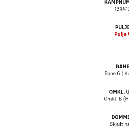
KAMPNU
13441
PULJ
Pulje 
BAN
Bane 6 [ K
OMKL. 
Omkl. B (H
DOMM
Skjult n