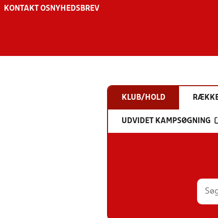
KONTAKT OS
NYHEDSBREV
KLUB/HOLD
RÆKK
UDVIDET KAMPSØGNING