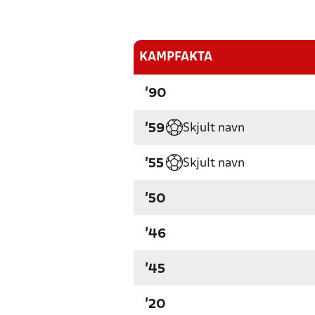
KAMPFAKTA
'90
Skjult navn
'59
Skjult navn
'55
'50
'46
'45
'20