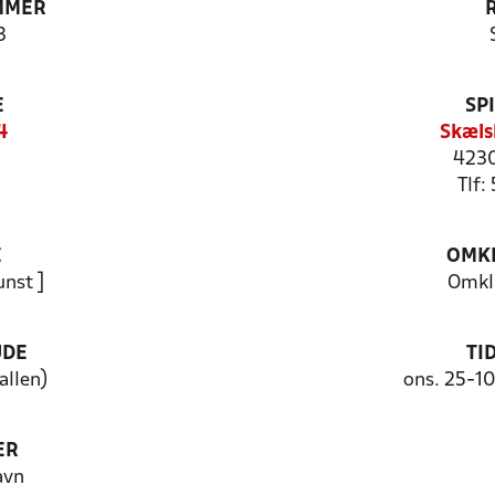
MMER
3
E
SP
4
Skæls
4230
Tlf:
E
OMKL
unst ]
Omkl.
UDE
TI
allen)
ons. 25-1
ER
avn