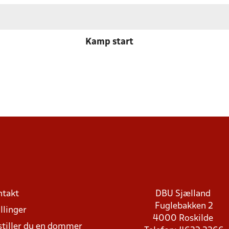
Kamp start
ntakt
DBU Sjælland
Fuglebakken 2
llinger
4000 Roskilde
stiller du en dommer