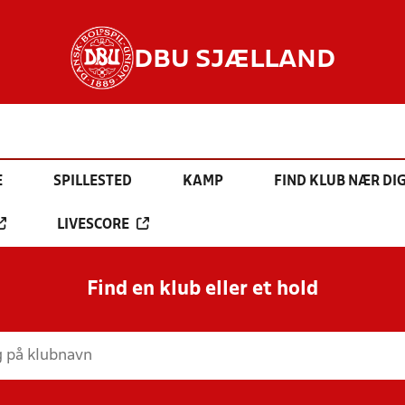
DBU SJÆLLAND
E
SPILLESTED
KAMP
FIND KLUB NÆR DI
LIVESCORE
Find en klub eller et hold