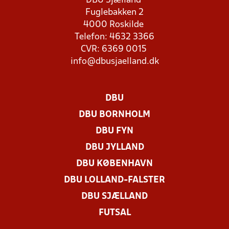
DBU Sjælland
Fuglebakken 2
4000 Roskilde
Telefon: 4632 3366
CVR: 6369 0015
info@dbusjaelland.dk
DBU
DBU BORNHOLM
DBU FYN
DBU JYLLAND
DBU KØBENHAVN
DBU LOLLAND-FALSTER
DBU SJÆLLAND
FUTSAL