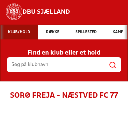
DBU SJÆLLAND
Hvad vil du søge efter?
KLUB/HOLD
RÆKKE
SPILLESTED
KAMP
INDHOLD OG NYHEDER
Find en klub eller et hold
STILLINGER, RESULTATER, KLUBBER OG
HOLD
SORØ FREJA - NÆSTVED FC 77