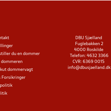
ntakt
DBU Sjælland
Fuglebakken 2
llinger
4000 Roskilde
stiller du en dommer
Telefon: 4632 3366
d dommeren
CVR: 6369 0015
info@dbusjaelland.dk
Akut dommervagt
 Forsikringer
politik
itik