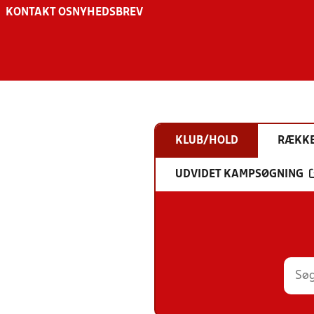
KONTAKT OS
NYHEDSBREV
KLUB/HOLD
RÆKK
UDVIDET KAMPSØGNING