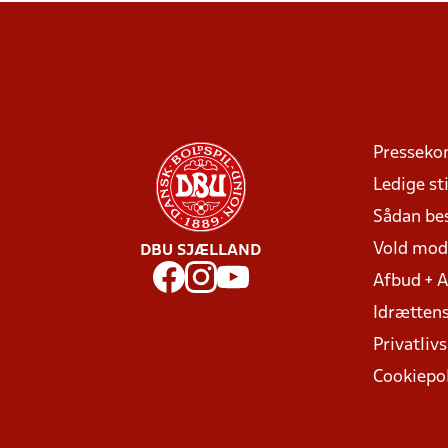
Presseko
Ledige sti
Sådan be
Vold mo
DBU SJÆLLAND
Afbud + 
Idrættens
Privatlivs
Cookiepol