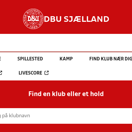
DBU SJÆLLAND
E
SPILLESTED
KAMP
FIND KLUB NÆR DI
LIVESCORE
Find en klub eller et hold