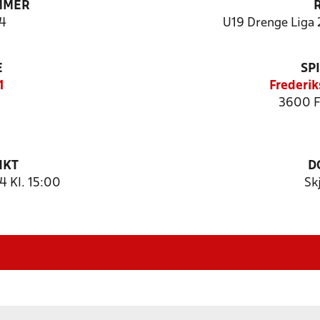
MMER
4
U19 Drenge Liga 
E
SP
1
Frederik
3600 F
NKT
D
 Kl. 15:00
Sk