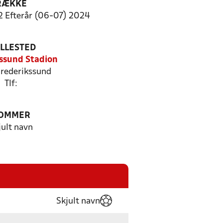
RÆKKE
2 Efterår (06-07) 2024
ILLESTED
ssund Stadion
rederikssund
Tlf:
OMMER
jult navn
Skjult navn