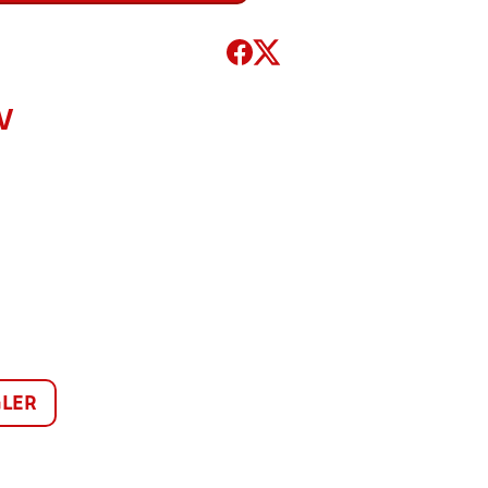
V
LER