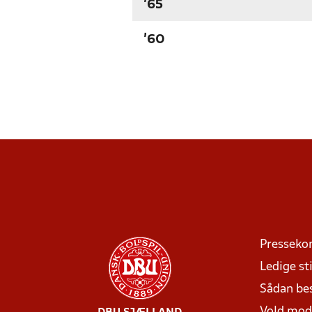
'65
'60
Presseko
Ledige sti
Sådan be
Vold mo