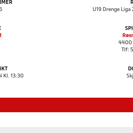
MMER
6
U19 Drenge Liga 
E
SP
1
Røs
4400 
Tlf:
NKT
D
 Kl. 13:30
Sk