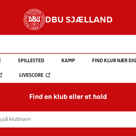
DBU SJÆLLAND
E
SPILLESTED
KAMP
FIND KLUB NÆR DI
LIVESCORE
Find en klub eller et hold