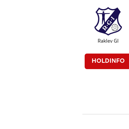
Raklev GI
HOLDINFO