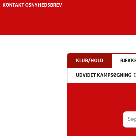
KONTAKT OS
NYHEDSBREV
KLUB/HOLD
RÆKK
UDVIDET KAMPSØGNING