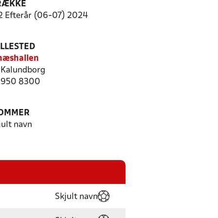
RÆKKE
2 Efterår (06-07) 2024
ILLESTED
næshallen
Kalundborg
 5950 8300
OMMER
jult navn
Skjult navn