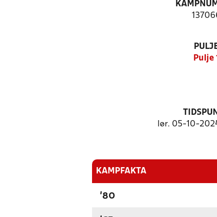
KAMPNU
13706
PULJ
Pulje 
TIDSPU
lør. 05-10-2024
KAMPFAKTA
'80