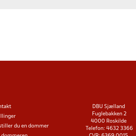
ntakt
DBU Sjælland
Fuglebakken 2
llinger
4000 Roskilde
stiller du en dommer
Telefon: 4632 3366
d dommeren
CVR: 6369 0015