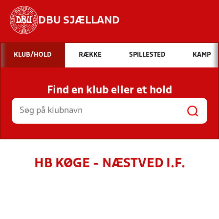
DBU SJÆLLAND
Hvad vil du søge efter?
KLUB/HOLD
RÆKKE
SPILLESTED
KAMP
INDHOLD OG NYHEDER
Find en klub eller et hold
STILLINGER, RESULTATER, KLUBBER OG
HOLD
HB KØGE - NÆSTVED I.F.