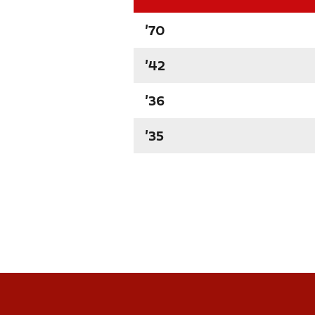
'70
'42
'36
'35