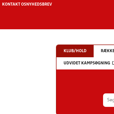
KONTAKT OS
NYHEDSBREV
KLUB/HOLD
RÆKK
UDVIDET KAMPSØGNING