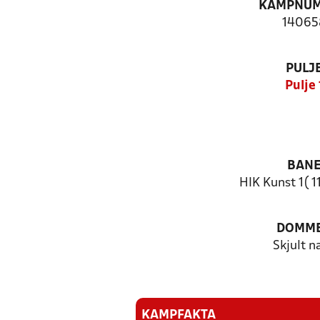
KAMPNU
14065
PULJ
Pulje 
BAN
HIK Kunst 1( 
DOMM
Skjult n
KAMPFAKTA