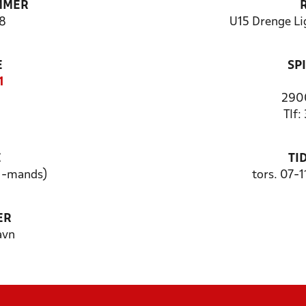
MMER
8
U15 Drenge Lig
E
SP
1
2900
Tlf:
E
TI
11-mands)
tors. 07-1
ER
avn