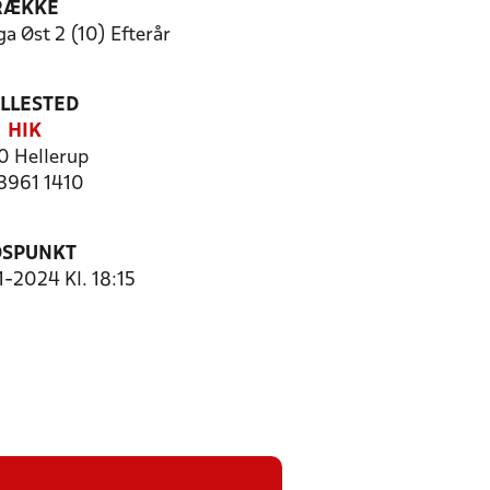
RÆKKE
a Øst 2 (10) Efterår
ILLESTED
HIK
 Hellerup
 3961 1410
DSPUNKT
1-2024 Kl. 18:15