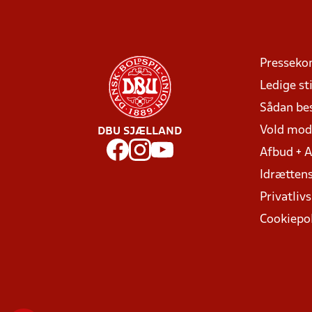
Presseko
Ledige sti
Sådan be
Vold mo
DBU SJÆLLAND
Afbud + 
Idrættens
Privatlivs
Cookiepol