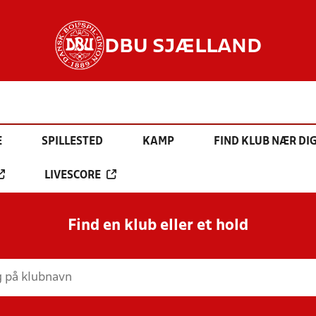
DBU SJÆLLAND
E
SPILLESTED
KAMP
FIND KLUB NÆR DI
LIVESCORE
Find en klub eller et hold