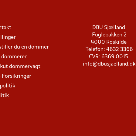
ntakt
DBU Sjælland
Fuglebakken 2
llinger
4000 Roskilde
stiller du en dommer
Telefon: 4632 3366
d dommeren
CVR: 6369 0015
info@dbusjaelland.dk
Akut dommervagt
 Forsikringer
politik
itik