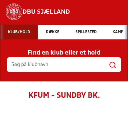
DBU SJÆLLAND
Hvad vil du søge efter?
KLUB/HOLD
RÆKKE
SPILLESTED
KAMP
INDHOLD OG NYHEDER
Find en klub eller et hold
STILLINGER, RESULTATER, KLUBBER OG
HOLD
KFUM - SUNDBY BK.