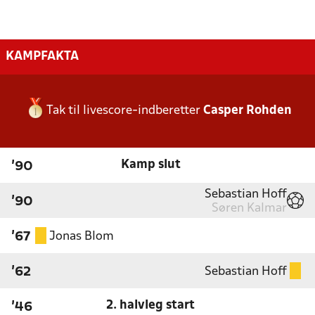
KAMPFAKTA
Tak til livescore-indberetter
Casper Rohden
Kamp slut
'90
Sebastian Hoff
'90
Søren Kalmar
Jonas Blom
'67
Sebastian Hoff
'62
2. halvleg start
'46