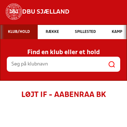
DBU SJÆLLAND
Hvad vil du søge efter?
KLUB/HOLD
RÆKKE
SPILLESTED
KAMP
INDHOLD OG NYHEDER
Find en klub eller et hold
STILLINGER, RESULTATER, KLUBBER OG
HOLD
LØJT IF - AABENRAA BK