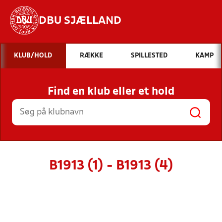
DBU SJÆLLAND
Hvad vil du søge efter?
KLUB/HOLD
RÆKKE
SPILLESTED
KAMP
INDHOLD OG NYHEDER
Find en klub eller et hold
STILLINGER, RESULTATER, KLUBBER OG
HOLD
B1913 (1) - B1913 (4)