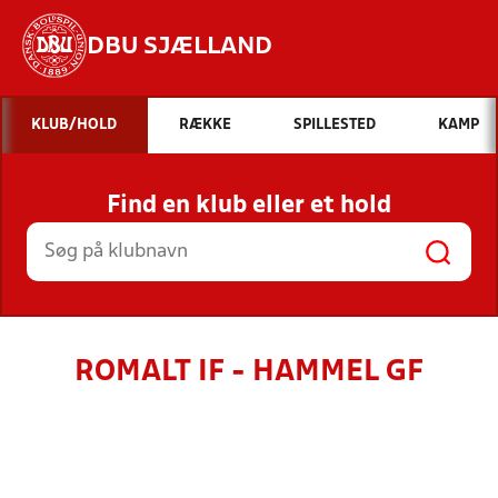
DBU SJÆLLAND
Hvad vil du søge efter?
KLUB/HOLD
RÆKKE
SPILLESTED
KAMP
INDHOLD OG NYHEDER
Find en klub eller et hold
STILLINGER, RESULTATER, KLUBBER OG
HOLD
ROMALT IF - HAMMEL GF