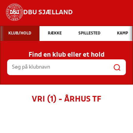
DBU SJÆLLAND
Hvad vil du søge efter?
KLUB/HOLD
RÆKKE
SPILLESTED
KAMP
INDHOLD OG NYHEDER
Find en klub eller et hold
STILLINGER, RESULTATER, KLUBBER OG
HOLD
VRI (1) - ÅRHUS TF