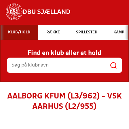
DBU SJÆLLAND
Hvad vil du søge efter?
KLUB/HOLD
RÆKKE
SPILLESTED
KAMP
INDHOLD OG NYHEDER
Find en klub eller et hold
STILLINGER, RESULTATER, KLUBBER OG
HOLD
AALBORG KFUM (L3/962) - VSK
AARHUS (L2/955)