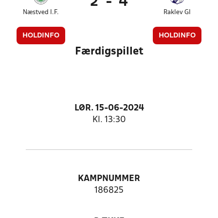
2
-
4
Næstved I.F.
Raklev GI
HOLDINFO
HOLDINFO
Færdigspillet
LØR. 15-06-2024
Kl. 13:30
KAMPNUMMER
186825