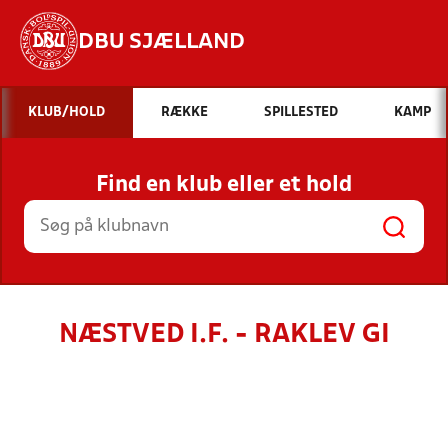
DBU SJÆLLAND
Hvad vil du søge efter?
KLUB/HOLD
RÆKKE
SPILLESTED
KAMP
INDHOLD OG NYHEDER
Find en klub eller et hold
STILLINGER, RESULTATER, KLUBBER OG
HOLD
NÆSTVED I.F. - RAKLEV GI