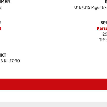
MMER
3
U16/U15 Piger 8
E
SP
1
Kars
29
Tlf:
NKT
3 Kl. 17:30