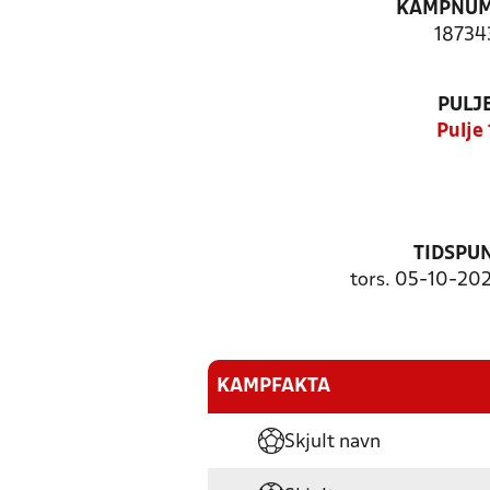
KAMPNU
18734
PULJ
Pulje 
TIDSPU
tors. 05-10-202
KAMPFAKTA
Skjult navn