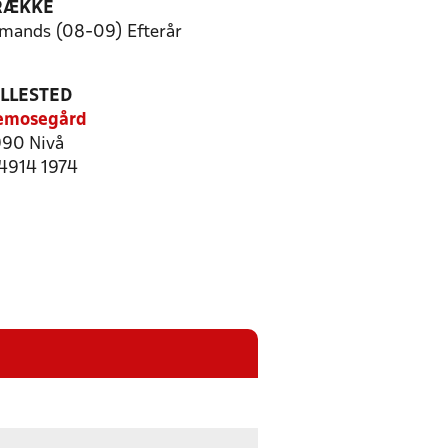
RÆKKE
-mands (08-09) Efterår
ILLESTED
emosegård
90 Nivå
 4914 1974