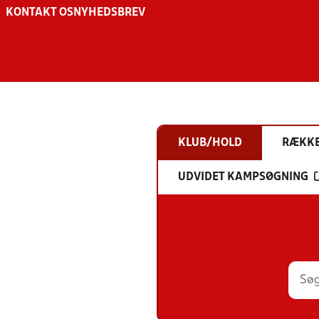
KONTAKT OS
NYHEDSBREV
KLUB/HOLD
RÆKK
UDVIDET KAMPSØGNING