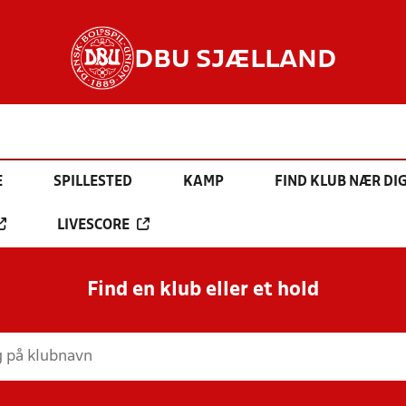
DBU SJÆLLAND
E
SPILLESTED
KAMP
FIND KLUB NÆR DI
LIVESCORE
Find en klub eller et hold