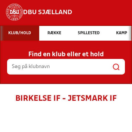
DBU SJÆLLAND
Hvad vil du søge efter?
KLUB/HOLD
RÆKKE
SPILLESTED
KAMP
INDHOLD OG NYHEDER
Find en klub eller et hold
STILLINGER, RESULTATER, KLUBBER OG
HOLD
BIRKELSE IF - JETSMARK IF