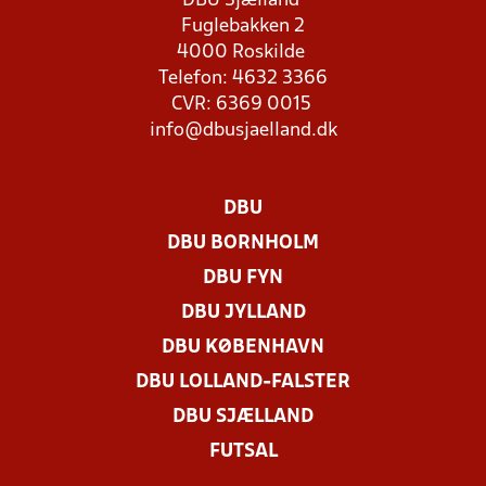
DBU Sjælland
Fuglebakken 2
4000 Roskilde
Telefon: 4632 3366
CVR: 6369 0015
info@dbusjaelland.dk
DBU
DBU BORNHOLM
DBU FYN
DBU JYLLAND
DBU KØBENHAVN
DBU LOLLAND-FALSTER
DBU SJÆLLAND
FUTSAL