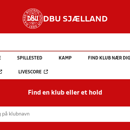
DBU SJÆLLAND
E
SPILLESTED
KAMP
FIND KLUB NÆR DI
LIVESCORE
Find en klub eller et hold