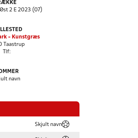
RÆKKE
Øst 2 E 2023 (07)
ILLESTED
ark - Kunstgræs
 Taastrup
Tlf:
OMMER
jult navn
Skjult navn