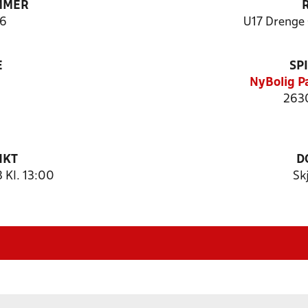
MMER
6
U17 Drenge 
E
SP
NyBolig P
2630
NKT
D
 Kl. 13:00
Sk