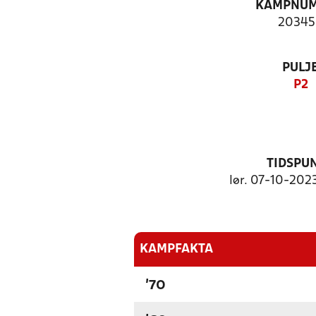
KAMPNU
20345
PULJ
P2
TIDSPU
lør. 07-10-2023
KAMPFAKTA
'70