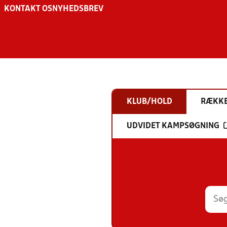
KONTAKT OS
NYHEDSBREV
KLUB/HOLD
RÆKK
UDVIDET KAMPSØGNING