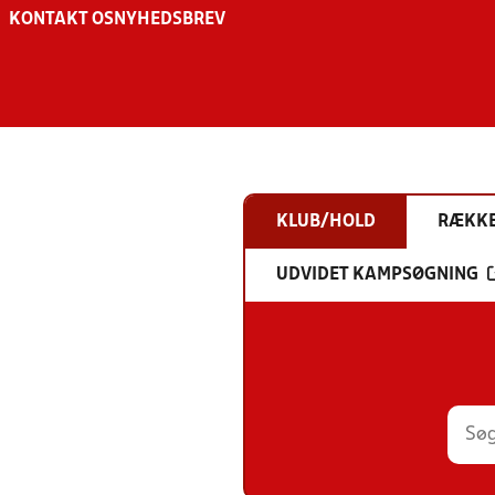
KONTAKT OS
NYHEDSBREV
KLUB/HOLD
RÆKK
UDVIDET KAMPSØGNING