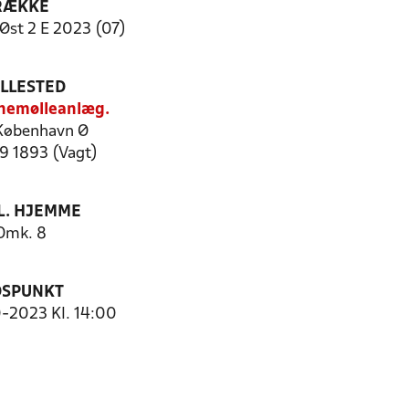
RÆKKE
Øst 2 E 2023 (07)
ILLESTED
nemølleanlæg.
København Ø
29 1893 (Vagt)
. HJEMME
Omk. 8
DSPUNKT
0-2023 Kl. 14:00