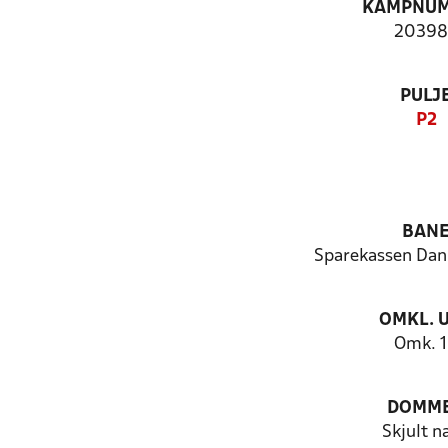
KAMPNU
20398
PULJ
P2
BAN
Sparekassen Da
OMKL. 
Omk. 
DOMM
Skjult n