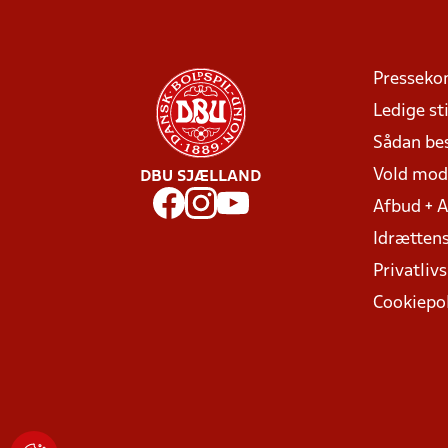
Presseko
Ledige sti
Sådan be
Vold mo
DBU SJÆLLAND
Afbud + 
Idrættens
Privatlivs
Cookiepol