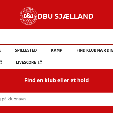
DBU SJÆLLAND
E
SPILLESTED
KAMP
FIND KLUB NÆR DI
LIVESCORE
Find en klub eller et hold