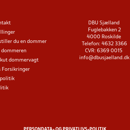
ntakt
DBU Sjælland
Fuglebakken 2
llinger
4000 Roskilde
stiller du en dommer
Telefon: 4632 3366
d dommeren
CVR: 6369 0015
info@dbusjaelland.dk
Akut dommervagt
 Forsikringer
politik
itik
PERSONDATA- OG PRIVATLIVS-POLITIK