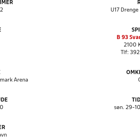
MMER
2
U17 Drenge 
E
SP
B 93 Sva
2100 
Tlf: 39
E
OMKL
nmark Arena
UDE
TI
10
søn. 29-1
ER
avn