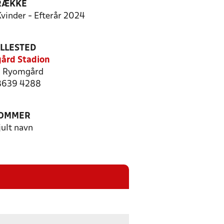
RÆKKE
Kvinder - Efterår 2024
ILLESTED
ård Stadion
 Ryomgård
 8639 4288
OMMER
jult navn