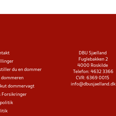
ntakt
DBU Sjælland
Fuglebakken 2
llinger
4000 Roskilde
stiller du en dommer
Telefon: 4632 3366
d dommeren
CVR: 6369 0015
info@dbusjaelland.dk
Akut dommervagt
 Forsikringer
politik
itik