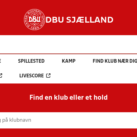
DBU SJÆLLAND
E
SPILLESTED
KAMP
FIND KLUB NÆR DI
LIVESCORE
Find en klub eller et hold