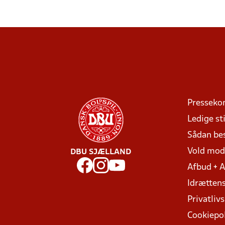
Presseko
Ledige sti
Sådan be
Vold mo
DBU SJÆLLAND
Afbud + 
Idrættens
Privatlivs
Cookiepol