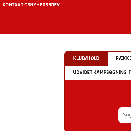
KONTAKT OS
NYHEDSBREV
KLUB/HOLD
RÆKK
UDVIDET KAMPSØGNING