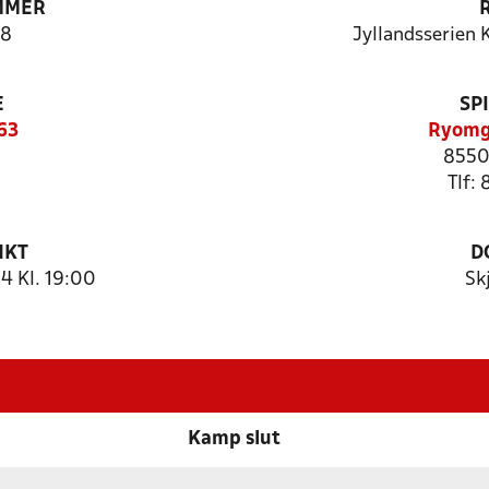
MMER
8
Jyllandsserien 
E
SP
63
Ryomg
8550
Tlf:
NKT
D
 Kl. 19:00
Sk
Kamp slut