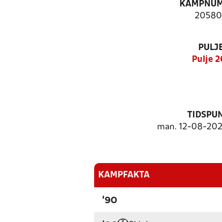
KAMPNU
20580
PULJ
Pulje 2
TIDSPU
man. 12-08-2024
KAMPFAKTA
'90