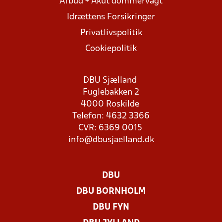
Afbud + Akut dommervagt
Idrættens Forsikringer
Privatlivspolitik
Cookiepolitik
DBU Sjælland
Fuglebakken 2
4000 Roskilde
Telefon: 4632 3366
CVR: 6369 0015
info@dbusjaelland.dk
DBU
DBU BORNHOLM
DBU FYN