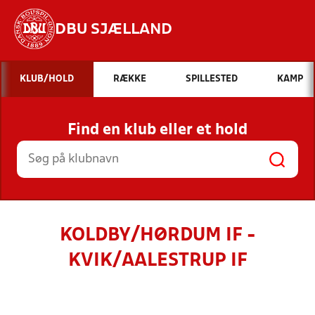
DBU SJÆLLAND
Hvad vil du søge efter?
KLUB/HOLD
RÆKKE
SPILLESTED
KAMP
INDHOLD OG NYHEDER
Find en klub eller et hold
STILLINGER, RESULTATER, KLUBBER OG
HOLD
KOLDBY/HØRDUM IF -
KVIK/AALESTRUP IF