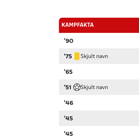
KAMPFAKTA
'90
Skjult navn
'75
'65
Skjult navn
'51
'46
'45
'45