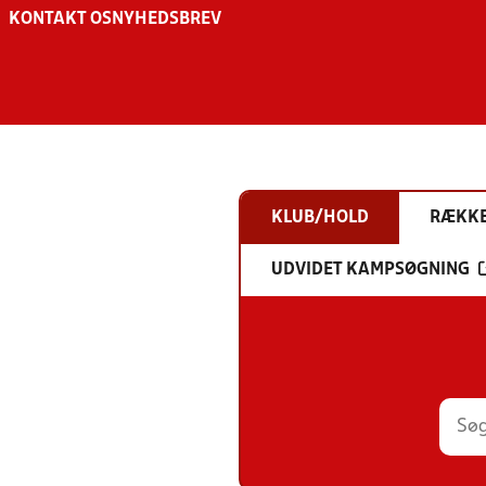
KONTAKT OS
NYHEDSBREV
KLUB/HOLD
RÆKK
UDVIDET KAMPSØGNING