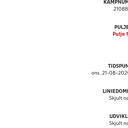
KAMPNU
21088
PULJ
Pulje 
TIDSPU
ons. 21-08-2024
LINIEDOM
Skjult n
UDVIKL
Skjult n