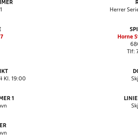
MMER
1
Herrer Seri
E
SP
17
Horne S
68
Tlf:
NKT
D
 Kl. 19:00
Sk
MER 1
LINI
avn
Sk
ER
avn