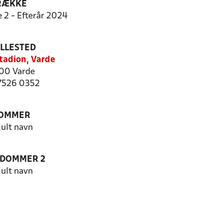
RÆKKE
e 2 - Efterår 2024
ILLESTED
tadion, Varde
00 Varde
 7526 0352
OMMER
jult navn
EDOMMER 2
jult navn