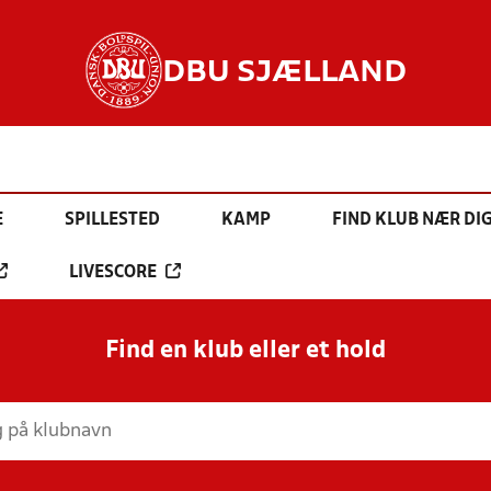
DBU SJÆLLAND
E
SPILLESTED
KAMP
FIND KLUB NÆR DI
LIVESCORE
Find en klub eller et hold