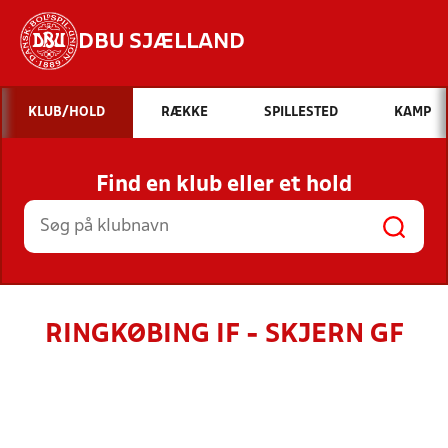
DBU SJÆLLAND
Hvad vil du søge efter?
KLUB/HOLD
RÆKKE
SPILLESTED
KAMP
INDHOLD OG NYHEDER
Find en klub eller et hold
STILLINGER, RESULTATER, KLUBBER OG
HOLD
RINGKØBING IF - SKJERN GF