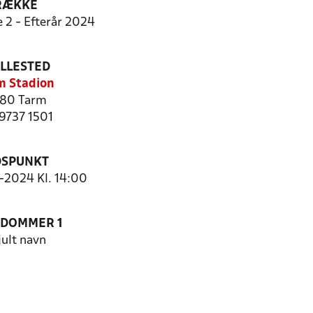
RÆKKE
e 2 - Efterår 2024
ILLESTED
m Stadion
80 Tarm
 9737 1501
DSPUNKT
9-2024 Kl. 14:00
EDOMMER 1
jult navn