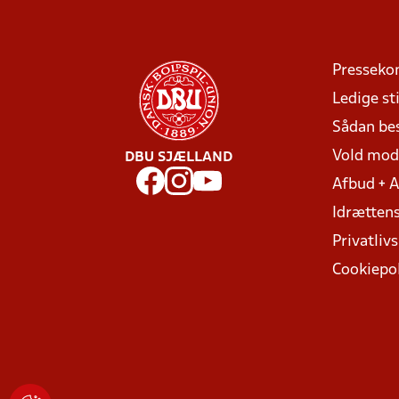
Presseko
Ledige sti
Sådan be
Vold mo
DBU SJÆLLAND
Afbud + 
Idrættens
Privatlivs
Cookiepol