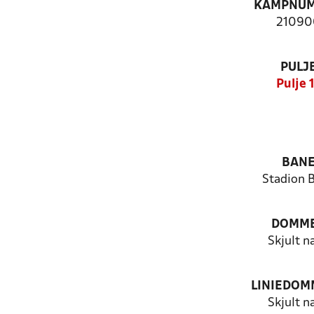
KAMPNU
21090
PULJ
Pulje 
BAN
Stadion 
DOMM
Skjult n
LINIEDOM
Skjult n