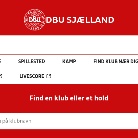
DBU SJÆLLAND
E
SPILLESTED
KAMP
FIND KLUB NÆR DI
LIVESCORE
Find en klub eller et hold