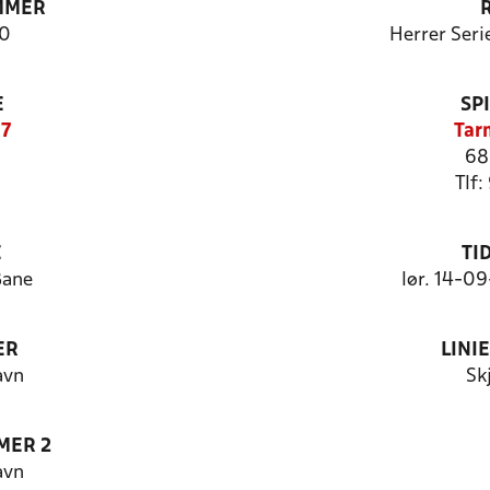
MMER
0
Herrer Seri
E
SP
17
Tar
68
Tlf:
E
TI
Bane
lør. 14-0
ER
LINI
avn
Sk
MER 2
avn