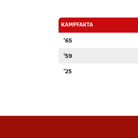
KAMPFAKTA
'65
'59
'25