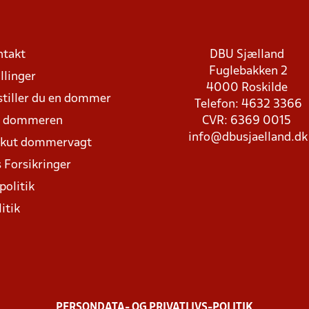
ntakt
DBU Sjælland
Fuglebakken 2
llinger
4000 Roskilde
stiller du en dommer
Telefon: 4632 3366
d dommeren
CVR: 6369 0015
info@dbusjaelland.dk
Akut dommervagt
 Forsikringer
politik
itik
PERSONDATA- OG PRIVATLIVS-POLITIK