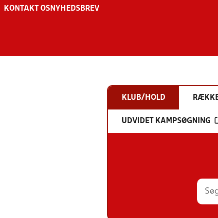
KONTAKT OS
NYHEDSBREV
KLUB/HOLD
RÆKK
UDVIDET KAMPSØGNING