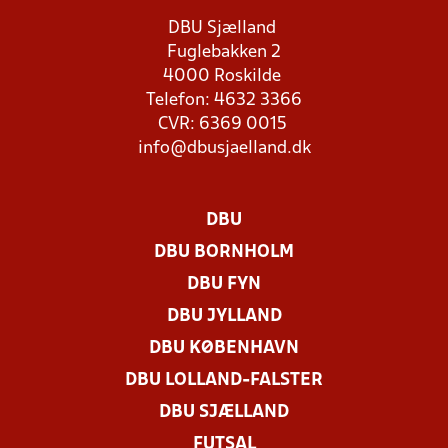
DBU Sjælland
Fuglebakken 2
4000 Roskilde
Telefon: 4632 3366
CVR: 6369 0015
info@dbusjaelland.dk
DBU
DBU BORNHOLM
DBU FYN
DBU JYLLAND
DBU KØBENHAVN
DBU LOLLAND-FALSTER
DBU SJÆLLAND
FUTSAL