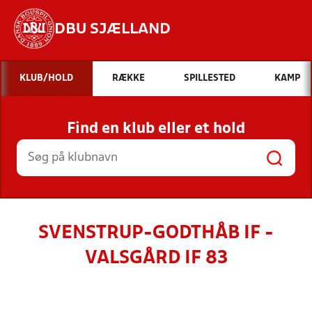
DBU SJÆLLAND
Hvad vil du søge efter?
KLUB/HOLD
RÆKKE
SPILLESTED
KAMP
INDHOLD OG NYHEDER
Find en klub eller et hold
STILLINGER, RESULTATER, KLUBBER OG
HOLD
SVENSTRUP-GODTHÅB IF -
VALSGÅRD IF 83