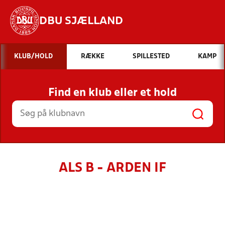
DBU SJÆLLAND
Hvad vil du søge efter?
KLUB/HOLD
RÆKKE
SPILLESTED
KAMP
INDHOLD OG NYHEDER
Find en klub eller et hold
STILLINGER, RESULTATER, KLUBBER OG
HOLD
ALS B - ARDEN IF