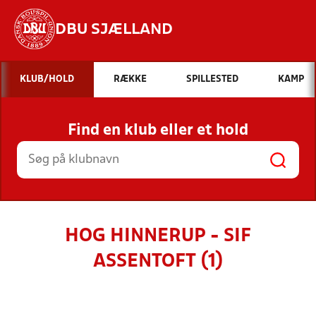
DBU SJÆLLAND
Hvad vil du søge efter?
KLUB/HOLD
RÆKKE
SPILLESTED
KAMP
INDHOLD OG NYHEDER
Find en klub eller et hold
STILLINGER, RESULTATER, KLUBBER OG
HOLD
HOG HINNERUP - SIF
ASSENTOFT (1)