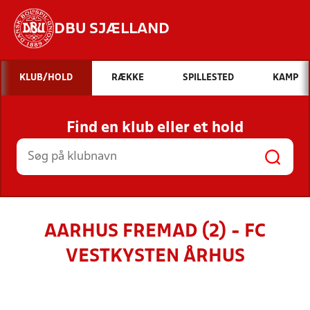
DBU SJÆLLAND
Hvad vil du søge efter?
KLUB/HOLD
RÆKKE
SPILLESTED
KAMP
INDHOLD OG NYHEDER
Find en klub eller et hold
STILLINGER, RESULTATER, KLUBBER OG
HOLD
AARHUS FREMAD (2) - FC
VESTKYSTEN ÅRHUS