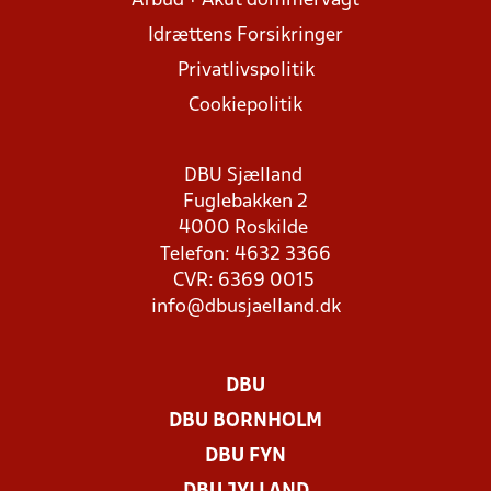
Afbud + Akut dommervagt
Idrættens Forsikringer
Privatlivspolitik
Cookiepolitik
DBU Sjælland
Fuglebakken 2
4000 Roskilde
Telefon: 4632 3366
CVR: 6369 0015
info@dbusjaelland.dk
DBU
DBU BORNHOLM
DBU FYN