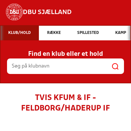
DBU SJÆLLAND
Hvad vil du søge efter?
KLUB/HOLD
RÆKKE
SPILLESTED
KAMP
INDHOLD OG NYHEDER
Find en klub eller et hold
STILLINGER, RESULTATER, KLUBBER OG
HOLD
TVIS KFUM & IF -
FELDBORG/HADERUP IF