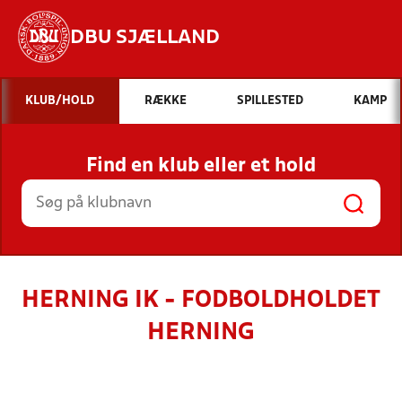
DBU SJÆLLAND
Hvad vil du søge efter?
KLUB/HOLD
RÆKKE
SPILLESTED
KAMP
INDHOLD OG NYHEDER
Find en klub eller et hold
STILLINGER, RESULTATER, KLUBBER OG
HOLD
HERNING IK - FODBOLDHOLDET
HERNING