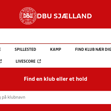
DBU SJÆLLAND
E
SPILLESTED
KAMP
FIND KLUB NÆR DI
LIVESCORE
Find en klub eller et hold