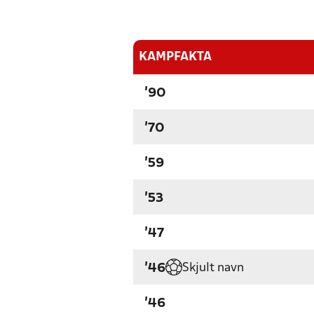
KAMPFAKTA
'90
'70
'59
'53
'47
Skjult navn
'46
'46