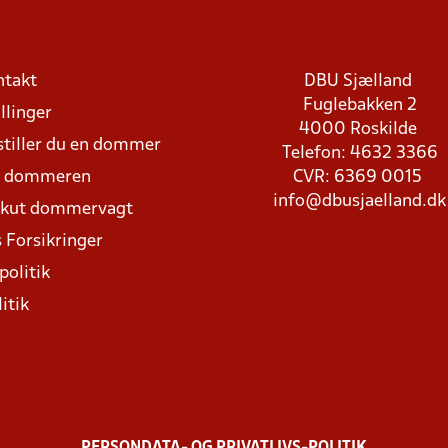
ntakt
DBU Sjælland
Fuglebakken 2
llinger
4000 Roskilde
stiller du en dommer
Telefon: 4632 3366
d dommeren
CVR: 6369 0015
info@dbusjaelland.dk
Akut dommervagt
 Forsikringer
politik
itik