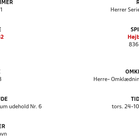
MMER
1
Herrer Seri
E
SP
82
Højb
836
E
OMKL
3
Herre- Omklædnin
UDE
TI
um udehold Nr. 6
tors. 24-1
ER
avn