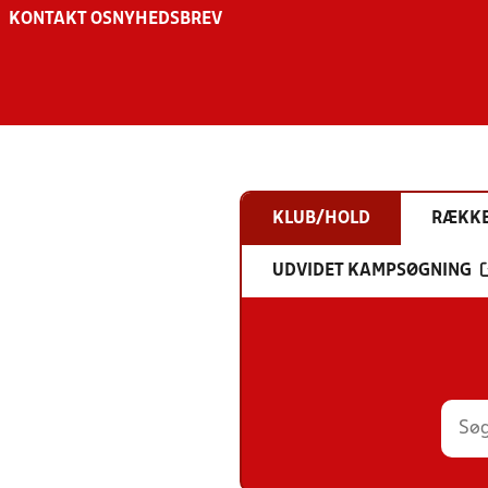
KONTAKT OS
NYHEDSBREV
KLUB/HOLD
RÆKK
UDVIDET KAMPSØGNING