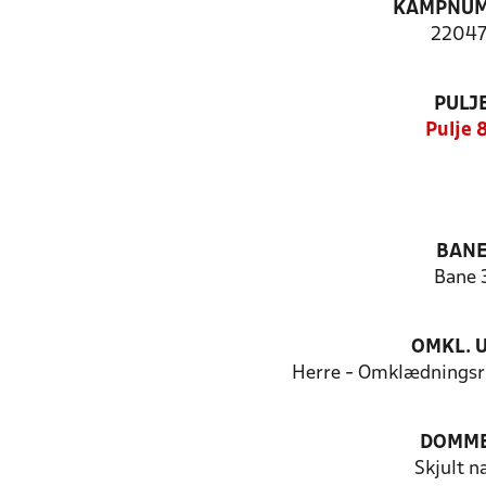
KAMPNU
22047
PULJ
Pulje 
BAN
Bane 
OMKL. 
Herre - Omklædningsr
DOMM
Skjult n