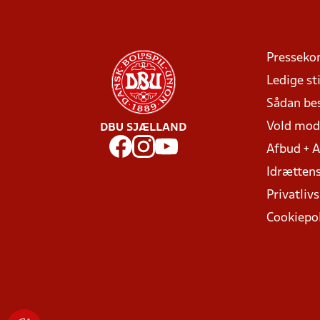
Presseko
Ledige sti
Sådan be
Vold mo
DBU SJÆLLAND
Afbud + 
Idrættens
Privatlivs
Cookiepol